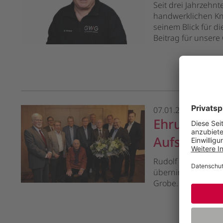
Seit drei Jahrzehn
handwerklichen K
seinem Blick für di
Beitrag für unsere
07.01.2026
Ehrungen, 
Aufsichtsra
Rudolf Pohl verabs
übernimmt den Vors
Grobe.