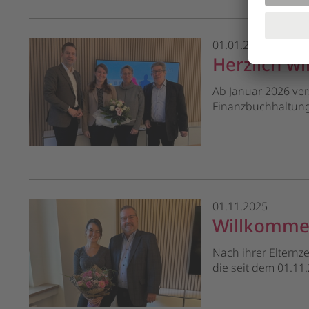
01.01.2026
Herzlich w
Ab Januar 2026 ver
Finanzbuchhaltun
01.11.2025
Willkommen
Nach ihrer Elternz
die seit dem 01.11