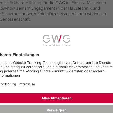
ten ist Eckhard Hücking für die GWG im Einsatz. Mit seinem
now-how, seinem Engagement in der Haustechnik und
e Sicherheit unserer Spielplätze leistet er einen wertvollen
 Genossenschaft.
mehr
Abschied und Neubeginn im
t
chiedet sich aus dem Aufsichtsrat, Ludger Wilde
itz. Silberne Ehrennadel für Vorstandsmitglied Ralf
mehr