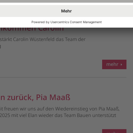
illkommen Carolin
stärkt Carolin Wüstenfeld das Team der
g
mehr
 zurück, Pia Maaß
eit freuen wir uns auf den Wiedereinstieg von Pia Maaß,
.2025 mit viel Elan wieder das Team Bauen unterstützt