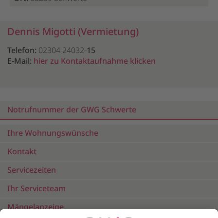
Dennis Migotti (Vermietung)
Telefon:
02304 24032-
15
E-Mail:
hier zu Kontaktaufnahme klicken
Notrufnummer der GWG Schwerte
Ihre Wohnungswünsche
Kontakt
Servicezeiten
Ihr Serviceteam
Mängelanzeige