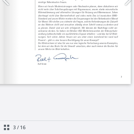
3
/
16